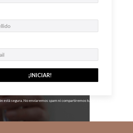
ón está segura. No enviaremos spam ni compartiremos tu información
.