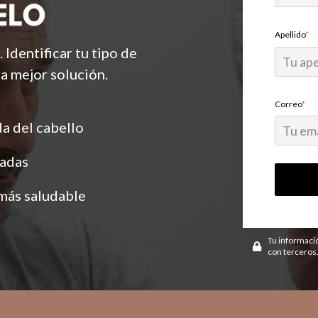
Apellido
*
 Identificar tu tipo de
la mejor solución.
Correo
*
a del cabello
adas
 más saludable
Tu informaci
con terceros