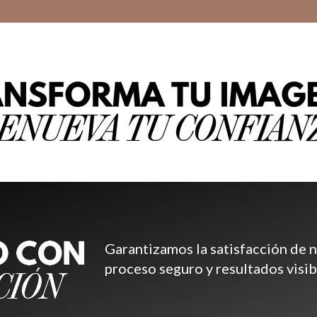
Garantizamos la satisfacción de 
proceso seguro y resultados visib